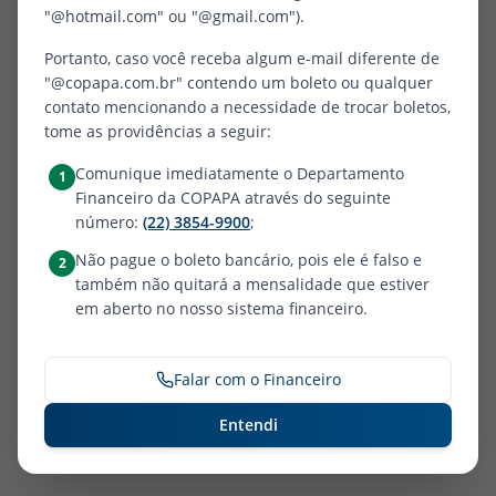
Página não encontrada
"@hotmail.com" ou "@gmail.com").
Portanto, caso você receba algum e-mail diferente de
Parece que você está tentando acessar uma página
"@copapa.com.br" contendo um boleto ou qualquer
que não existe. Verifique o endereço digitado ou
contato mencionando a necessidade de trocar boletos,
retorne à página inicial.
tome as providências a seguir:
Comunique imediatamente o Departamento
1
Financeiro da COPAPA através do seguinte
Retornar à Página Inicial
número:
(22) 3854-9900
;
Não pague o boleto bancário, pois ele é falso e
2
também não quitará a mensalidade que estiver
em aberto no nosso sistema financeiro.
Falar com o Financeiro
Entendi