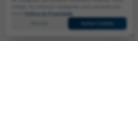
tráfego. Ao continuar navegando, você concorda com
nossa
Política de Privacidade
.
Recusar
Aceitar Cookies
Fale Conosco
COPAPA – Companhia Paduana de Papéis, líder no mercado
de produtos de higiene pessoal, comprometida com a
sustentabilidade e o bem-estar.
Links Rápidos